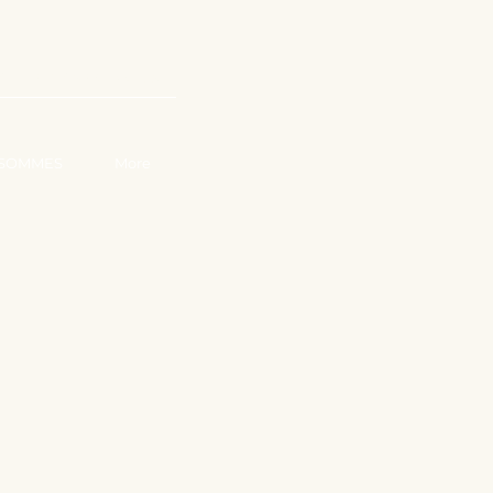
AILLEZ AVEC NOUS
 SOMMES
More