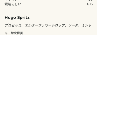
素晴らしい
€13
Hugo Spritz
プロセッコ、エルダーフラワーシロップ、ソーダ、ミント
二酸化硫黄
中くらい
€10
素晴らしい
€15
Bellini
プロセッコとピーチジュース
二酸化硫黄
ガラス
€10
Rossini
プロセッコとストロベリージュース
二酸化硫黄
ガラス
€10
Mimosa