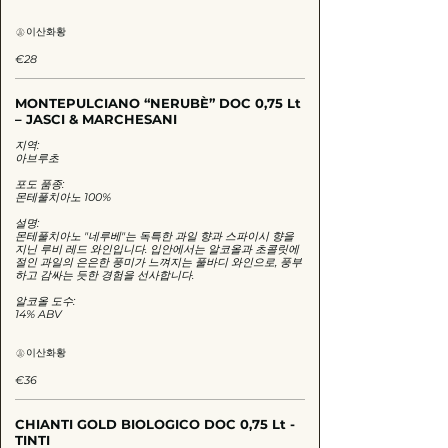
이산화황
€28
MONTEPULCIANO “NERUBÈ” DOC 0,75 Lt
– JASCI & MARCHESANI
지역:
아브루초
포도 품종:
몬테풀치아노 100%
설명:
몬테풀치아노 "네루베"는 독특한 과일 향과 스파이시 향을
지닌 루비 레드 와인입니다. 입안에서는 알코올과 초콜릿에
절인 과일의 은은한 풍미가 느껴지는 풀바디 와인으로, 풍부
하고 감싸는 듯한 경험을 선사합니다.
알코올 도수:
14% ABV
이산화황
€36
CHIANTI GOLD BIOLOGICO DOC 0,75 Lt -
TINTI