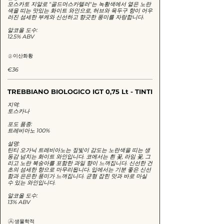
모스카토 지알로 "골드머스카텔러"는 녹황색에서 옅은 노란
색을 띠는 맛있는 화이트 와인으로, 허브와 육두구 향이 어우
러진 섬세한 부케와 신선하고 향긋한 풍미를 자랑합니다.
알코올 도수:
12.5% ABV
이산화황
€36
TREBBIANO BIOLOGICO IGT 0,75 Lt - TINTI
지역:
토스카나
포도 품종:
트레비아노 100%
설명:
틴티 오가닉 트레비아노는 짚빛이 감도는 노란색을 띠는 생
동감 넘치는 화이트 와인입니다. 코에서는 흰 꽃, 라임 꽃, 그
리고 노란 복숭아를 포함한 과일 향이 느껴집니다. 신선한 건
초의 섬세한 향으로 마무리됩니다. 입에서는 기분 좋은 신선
함과 은은한 풍미가 느껴집니다. 균형 잡힌 맛과 바로 마실
수 있는 와인입니다.
알코올 도수:
13% ABV
생물학적