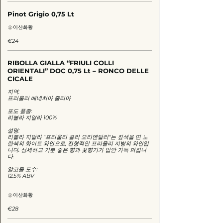
Pinot Grigio 0,75 Lt
이산화황
€24
RIBOLLA GIALLA “FRIULI COLLI
ORIENTALI” DOC 0,75 Lt – RONCO DELLE
CICALE
지역:
프리울리 베네치아 줄리아
포도 품종:
리볼라 지알라 100%
설명:
리볼라 지알라 "프리울리 콜리 오리엔탈리"는 짚색을 띤 노
란색의 화이트 와인으로, 전형적인 프리울리 지방의 와인입
니다. 섬세하고 기분 좋은 향과 꽃향기가 입안 가득 퍼집니
다.
알코올 도수:
12.5% ABV
이산화황
€28