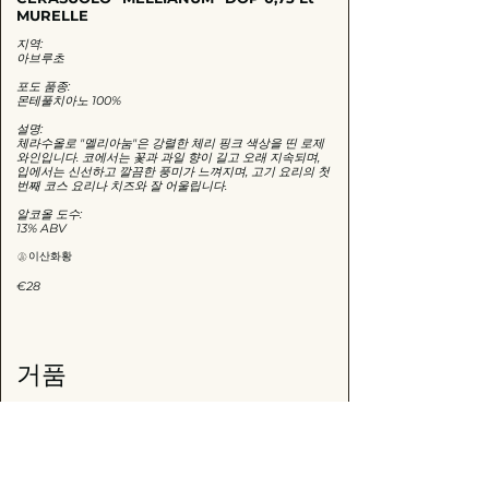
MURELLE
지역:
아브루초
포도 품종:
몬테풀치아노 100%
설명:
체라수올로 "멜리아눔"은 강렬한 체리 핑크 색상을 띤 로제
와인입니다. 코에서는 꽃과 과일 향이 길고 오래 지속되며,
입에서는 신선하고 깔끔한 풍미가 느껴지며, 고기 요리의 첫
번째 코스 요리나 치즈와 잘 어울립니다.
알코올 도수:
이산화황
€28
거품
PROSECCO ROSÈ MILLESIMATO EXTRA
DRY 0,75 Lt - CA' ERNESTO
이산화황