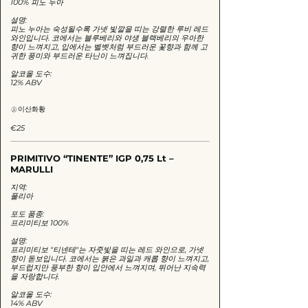
100% 피노 누아
설명:
피노 누아는 숙성될수록 가넷 빛깔을 띠는 강렬한 루비 레드
와인입니다. 코에서는 블루베리와 야생 블랙베리의 우아한
향이 느껴지고, 입에서는 벨벳처럼 부드러운 꽃향과 함께 고
귀한 풍미와 부드러운 타닌이 느껴집니다.
알코올 도수:
12% ABV
이산화황
€25
PRIMITIVO “TINENTE” IGP 0,75 Lt –
MARULLI
지역:
풀리아
포도 품종:
프리미티보 100%
설명:
프리미티보 "티넨테"는 자줏빛을 띠는 레드 와인으로, 가넷
향이 돋보입니다. 코에서는 붉은 과일과 캐롭 향이 느껴지고,
부드럽지만 풍부한 향이 입안에서 느껴지며, 뛰어난 지속력
을 자랑합니다.
알코올 도수:
14% ABV