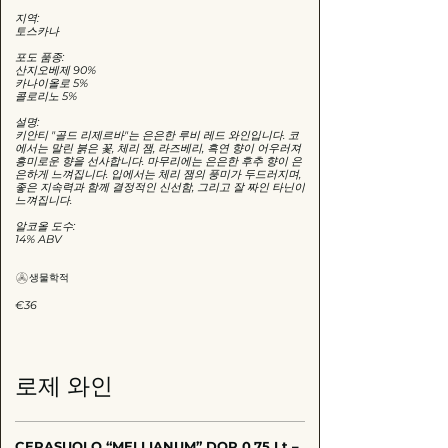
지역:
토스카나
포도 품종:
산지오베제 90%
카나이올로 5%
콜로리노 5%
설명:
키안티 "골드 리제르바"는 은은한 루비 레드 와인입니다. 코
에서는 말린 붉은 꽃, 체리 잼, 라즈베리, 흑연 향이 어우러져
흥미로운 향을 선사합니다. 마무리에는 은은한 후추 향이 은
은하게 느껴집니다. 입에서는 체리 잼의 풍미가 두드러지며,
좋은 지속력과 함께 결정적인 신선함, 그리고 잘 짜인 타닌이
느껴집니다.
알코올 도수:
14% ABV
생물학적
€36
로제 와인
CERASUOLO “MELLIANUM” DOP 0,75 Lt –