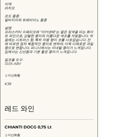
지역:
라치오
포도 품종:
말바지아와 트레비아노 품종
설명:
프라스카티 수페리오레 "미카넨테"는 옅은 짚색을 띠는 화이
트 와인으로, 강렬한 풍미와 아름다운 색조를 자랑합니다. 처
음에는 시트러스 향, 특히 자몽 향이 코를 사로잡습니다. 잔
에 따르면 점차 복합적인 풍미로 변하며, 더욱 다채로운 과일
향으로 변합니다. 피니시에서는 미네랄 풍미가 느껴집니다.
입에서는 신선함과 기분 좋은 풍미가 느껴집니다.
알코올 도수:
13.5% ABV
이산화황
€38
레드 와인
CHIANTI DOCG 0,75 Lt
이산화황