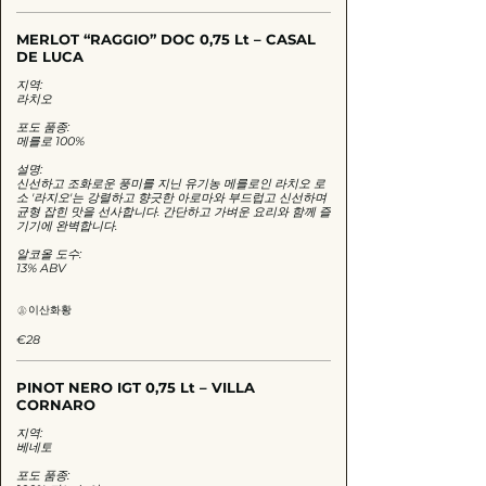
MERLOT “RAGGIO” DOC 0,75 Lt – CASAL
DE LUCA
지역:
라치오
포도 품종:
메를로 100%
설명:
신선하고 조화로운 풍미를 지닌 유기농 메를로인 라치오 로
소 '라지오'는 강렬하고 향긋한 아로마와 부드럽고 신선하며
균형 잡힌 맛을 선사합니다. 간단하고 가벼운 요리와 함께 즐
기기에 완벽합니다.
알코올 도수:
13% ABV
이산화황
€28
PINOT NERO IGT 0,75 Lt – VILLA
CORNARO
지역:
베네토
포도 품종: