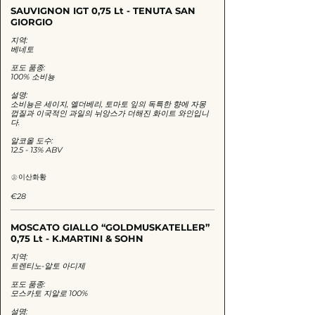
SAUVIGNON IGT 0,75 Lt - TENUTA SAN
GIORGIO
지역:
베네토
포도 품종:
100% 소비뇽
설명:
소비뇽은 세이지, 엘더베리, 토마토 잎의 독특한 향에 자몽
껍질과 이국적인 과일의 뉘앙스가 더해진 화이트 와인입니
다.
알코올 도수:
12.5 - 13% ABV
이산화황
€28
MOSCATO GIALLO “GOLDMUSKATELLER”
0,75 Lt - K.MARTINI & SOHN
지역:
트렌티노-알토 아디제
포도 품종:
모스카토 지알로 100%
설명: