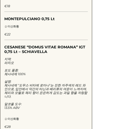
€18
MONTEPULCIANO 0,75 Lt
이산화황
€22
CESANESE “DOMUS VITAE ROMANA” IGT
0,75 Lt – SCHIAVELLA
지역:
라치오
포도 품종:
체사네제 100%
설명:
체사네제 "도무스 비타에 로마나"는 진한 자주색의 레드 와
인으로, 입안에서 약간의 타닌과 베리류의 여운이 느껴지며,
체리와 모렐로 체리 향이 은은하게 감도는 과일 향을 자랑합
니다.
알코올 도수:
13.5% ABV
이산화황
€28