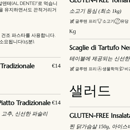
GLUTEN-FREE Tomah
테(AL DENTE)"로 먹습니
식감을 유지하면서도 끈적거리거
소고기 등심 (최소 1kg)
글루텐 프리
소고기
유당
Kg
 건조 파스타를 사용합니다.
소요됩니다(15분).
Scaglie di Tartufo Ne
테이블에 제공되는 신선한
Tradizionale
€14
글루텐 프리
생물학적
비
샐러드
iatto Tradizionale
€14
, 고추, 신선한 파슬리
GLUTEN-FREE Insalata
찐 닭가슴살 150g, 아이