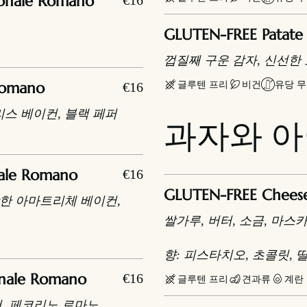
ionale Romano
€16
GLUTEN-FREE Patate 
껍질째 구운 감자, 신선한
글루텐 프리
비건
유당 
 Romano
€16
리스 베이컨, 블랙 페퍼
과자와 
nale Romano
€16
GLUTEN-FREE Chees
바삭한 아마트리체 베이컨,
쌀가루, 버터, 소금, 마스카
향: 피스타치오, 초콜릿, 딸
onale Romano
€16
글루텐 프리
견과류
계란
컨, 페코리노 로마노