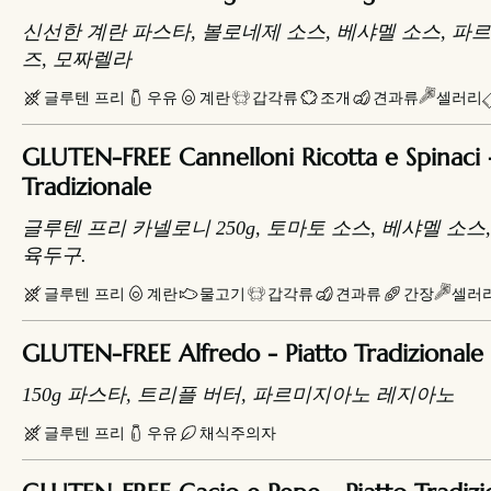
신선한 계란 파스타, 볼로네제 소스, 베샤멜 소스, 
즈, 모짜렐라
글루텐 프리
우유
계란
갑각류
조개
견과류
셀러리
GLUTEN-FREE Cannelloni Ricotta e Spinaci -
Tradizionale
글루텐 프리 카넬로니 250g, 토마토 소스, 베샤멜 소스
육두구.
글루텐 프리
계란
물고기
갑각류
견과류
간장
셀러
GLUTEN-FREE Alfredo - Piatto Tradizional
150g 파스타, 트리플 버터, 파르미지아노 레지아노
글루텐 프리
우유
채식주의자