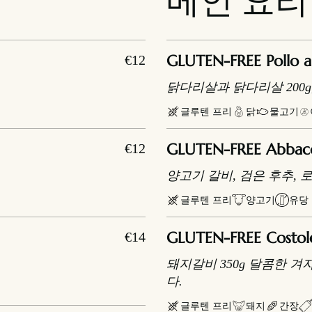
메인 요리
GLUTEN-FREE Pollo all
€12
닭다리살과 닭다리살 200g
글루텐 프리
닭
물고기
GLUTEN-FREE Abbacchi
€12
양고기 갈비, 검은 후추, 
글루텐 프리
양고기
유당
GLUTEN-FREE Costolett
€14
돼지갈비 350g 달콤한 
다.
글루텐 프리
돼지
간장