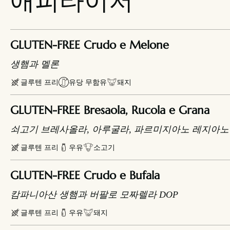
애피타이저
GLUTEN-FREE Crudo e Melone
생햄과 멜론
글루텐 프리
유당 무함유
돼지
GLUTEN-FREE Bresaola, Rucola e Grana
쇠고기 브레사올라, 아루굴라, 파르미지아노 레지아노
글루텐 프리
우유
소고기
GLUTEN-FREE Crudo e Bufala
캄파니아산 생햄과 버팔로 모짜렐라 DOP
글루텐 프리
우유
돼지