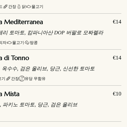
드
간장
닭
물고기
a Mediterranea
€14
체리 토마토, 캄파니아산 DOP 버팔로 모짜렐라
의자
물고기
땅콩
a di Tonno
€14
드, 옥수수, 검은 올리브, 당근, 신선한 토마토
고기
간장
유당 무함유
a Mista
€10
 파키노 토마토, 당근, 검은 올리브