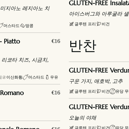
GLUTEN-FREE Insalat
파르미지아노 레지아노 치
아이스버그와 아루굴라 
글루텐 프리
비건
머스타드
땅콩
 Piatto
€16
반찬
, 리코타 치즈, 시금치,
GLUTEN-FREE Verdure 
리
이산화황
머스타드
우유
구운 가지, 애호박, 고추
글루텐 프리
비건
유당 
e Romano
€16
GLUTEN-FREE Verdur
오늘의 야채
글루텐 프리
비건
유당 