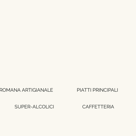
AVORA CON NOI
INA A CASA
More
 ROMANA ARTIGIANALE
PIATTI PRINCIPALI
SUPER-ALCOLICI
CAFFETTERIA