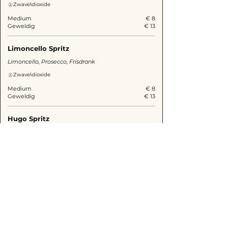
Zwaveldioxide
Medium
€ 8
Geweldig
€ 13
Limoncello Spritz
Limoncello, Prosecco, Frisdrank
Zwaveldioxide
Medium
€ 8
Geweldig
€ 13
Hugo Spritz
Prosecco, vlierbloesemsiroop, frisdrank, munt
Zwaveldioxide
Medium
€ 10
Geweldig
€ 15
Bellini
Prosecco en perziksap
Zwaveldioxide