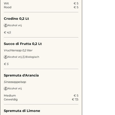
Wit
€ 5
Rood
€ 5
Crodino 0,2 Lt
Alcohol vrij
€ 4,5
Succo di Frutta 0,2 Lt
Vruchtensap 0,2 liter
Alcohol vrij
Biologisch
€ 5
Spremuta d'Arancia
Sinaasappelsap
Alcohol vrij
Medium
€ 5
Geweldig
€ 7,5
Spremuta di Limone