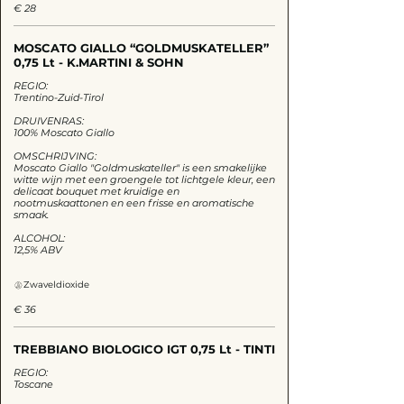
€ 28
MOSCATO GIALLO “GOLDMUSKATELLER”
0,75 Lt - K.MARTINI & SOHN
REGIO:
Trentino-Zuid-Tirol
DRUIVENRAS:
100% Moscato Giallo
OMSCHRIJVING:
Moscato Giallo "Goldmuskateller" is een smakelijke
witte wijn met een groengele tot lichtgele kleur, een
delicaat bouquet met kruidige en
nootmuskaattonen en een frisse en aromatische
smaak.
ALCOHOL:
12,5% ABV
Zwaveldioxide
€ 36
TREBBIANO BIOLOGICO IGT 0,75 Lt - TINTI
REGIO:
Toscane