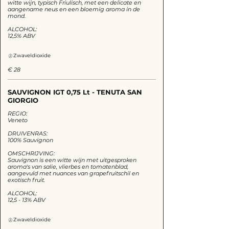
witte wijn, typisch Friulisch, met een delicate en
aangename neus en een bloemig aroma in de
mond.
ALCOHOL:
12,5% ABV
Zwaveldioxide
€ 28
SAUVIGNON IGT 0,75 Lt - TENUTA SAN
GIORGIO
REGIO:
Veneto
DRUIVENRAS:
100% Sauvignon
OMSCHRIJVING:
Sauvignon is een witte wijn met uitgesproken
aroma's van salie, vlierbes en tomatenblad,
aangevuld met nuances van grapefruitschil en
exotisch fruit.
ALCOHOL:
12,5 - 13% ABV
Zwaveldioxide