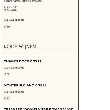
aangename hartige afdronk.
ALCOHOL:
13,5% ABV
Zwaveldioxide
€ 38
RODE WIJNEN
CHIANTI DOCG 0,75 Lt
Zwaveldioxide
€ 18
MONTEPULCIANO 0,75 Lt
Zwaveldioxide
€ 22
CESANESE “DOMUS VITAE ROMANA” IGT