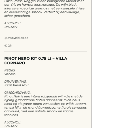
Lazio Rosso 'Raggio' is een biologische Merlot met
een fris en harmonieus karakter. De wijn biedt
intense en geurige aroma's met een soepele, frisse
en evenwichtige smaak. Perfect bij eenvoudige,
lichte gerechten.
ALCOHOL:
13% ABV
Zwaveldioxide
€ 28
PINOT NERO IGT 0,75 Lt – VILLA
CORNARO
REGIO:
Veneto
DRUIVENRAS:
100% Pinot Noir
OMSCHRIJVING:
Pinot Noir is een intens robijnrode wijn die met de
rijping granaatrode tinten aanneemt. In de neus
biedt hij elegante tonen van bosbes en wilde braam,
terwijl hij in de mond fluweelzachte florale sensaties
ontvouwt, met een nobele smaak en zachte
tannines.
ALCOHOL:
12% ABV