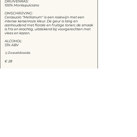
DRUIVENRAS:
100% Montepulciano
OMSCHRIJVING:
Cerasuolo "Mellianum" is een roséwijn met een
intense kersenroze kleur. De geur is lang en
aanhoudend met florale en fruitige tonen; de smaak
is fris en krachtig, uitstekend bij voorgerechten met
vlees en kazen.
ALCOHOL:
Zwaveldioxide
€ 28
BELLEN
PROSECCO ROSÈ MILLESIMATO EXTRA
DRY 0,75 Lt - CA' ERNESTO
Zwaveldioxide
€ 24