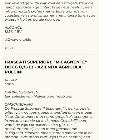
een levendige witte wijn met een strogele kleur die
neigt naar groenige tinten. In de neus heeft hij een
rijk aromatisch profiel met tertiaire aroma's van
vuursteen en steranijs, samen met intense tonen van
exotisch fruit en florale nuances.
ALCOHOL:
Zwaveldioxide
€ 30
FRASCATI SUPERIORE "MICAGNENTE"
DOCG 0,75 Lt - AZIENDA AGRICOLA
PULCINI
REGIO:
Lazio
DRUIVENSOORTEN:
Een selectie van Malvasia en Trebbiano
OMSCHRIJVING:
De Frascati Superiore "Micagnent" is een strogele
witte wijn met een goede intensiteit en een mooie
kleur. Citrustonen, met name grapefruit, springen er
in eerste instantie uit in de neus. Geleidelijk aan
wordt de wijn complexer in het glas en
transformeert hij in een meer gevarieerde
fruitigheid. Minerale tonen komen naar voren in de
afdronk. In de mond is de wijn fris en heeft hij een