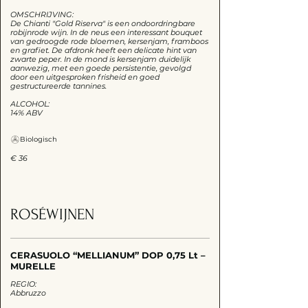
OMSCHRIJVING:
De Chianti "Gold Riserva" is een ondoordringbare
robijnrode wijn. In de neus een interessant bouquet
van gedroogde rode bloemen, kersenjam, framboos
en grafiet. De afdronk heeft een delicate hint van
zwarte peper. In de mond is kersenjam duidelijk
aanwezig, met een goede persistentie, gevolgd
door een uitgesproken frisheid en goed
gestructureerde tannines.
ALCOHOL:
14% ABV
Biologisch
€ 36
ROSÉWIJNEN
CERASUOLO “MELLIANUM” DOP 0,75 Lt –
MURELLE
REGIO:
Abbruzzo