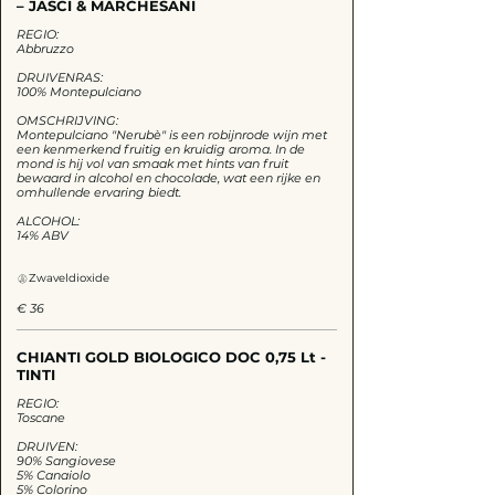
– JASCI & MARCHESANI
REGIO:
Abbruzzo
DRUIVENRAS:
100% Montepulciano
OMSCHRIJVING:
Montepulciano "Nerubè" is een robijnrode wijn met
een kenmerkend fruitig en kruidig aroma. In de
mond is hij vol van smaak met hints van fruit
bewaard in alcohol en chocolade, wat een rijke en
omhullende ervaring biedt.
ALCOHOL:
14% ABV
Zwaveldioxide
€ 36
CHIANTI GOLD BIOLOGICO DOC 0,75 Lt -
TINTI
REGIO:
Toscane
DRUIVEN:
90% Sangiovese
5% Canaiolo
5% Colorino