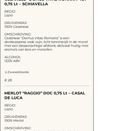
0,75 Lt – SCHIAVELLA
REGIO:
Lazio
DRUIVENRAS:
100% Cesanese
OMSCHRIJVING:
Cesanese "Domus Vitae Romana" is een
donkerpaarse rode wijn, licht tanninerijk in de mond
met een bessenachtige afdronk, delicaat fruitig met
aroma's van kers en morellen.
ALCOHOL:
13,5% ABV
Zwaveldioxide
€ 28
MERLOT “RAGGIO” DOC 0,75 Lt – CASAL
DE LUCA
REGIO:
Lazio
DRUIVENRAS:
100% Merlot
OMSCHRIJVING: