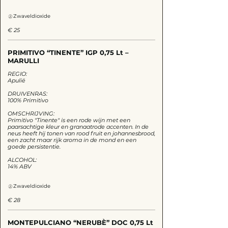
Zwaveldioxide
€ 25
PRIMITIVO “TINENTE” IGP 0,75 Lt –
MARULLI
REGIO:
Apulië
DRUIVENRAS:
100% Primitivo
OMSCHRIJVING:
Primitivo "Tinente" is een rode wijn met een
paarsachtige kleur en granaatrode accenten. In de
neus heeft hij tonen van rood fruit en johannesbrood,
een zacht maar rijk aroma in de mond en een
goede persistentie.
ALCOHOL:
14% ABV
Zwaveldioxide
€ 28
MONTEPULCIANO “NERUBÈ” DOC 0,75 Lt