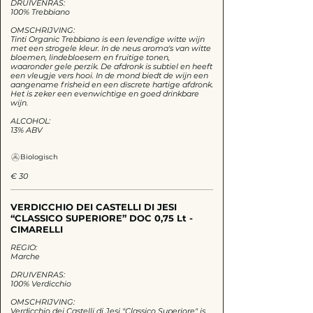
DRUIVENRAS:
100% Trebbiano
OMSCHRIJVING:
Tinti Organic Trebbiano is een levendige witte wijn
met een strogele kleur. In de neus aroma's van witte
bloemen, lindebloesem en fruitige tonen,
waaronder gele perzik. De afdronk is subtiel en heeft
een vleugje vers hooi. In de mond biedt de wijn een
aangename frisheid en een discrete hartige afdronk.
Het is zeker een evenwichtige en goed drinkbare
wijn.
ALCOHOL:
13% ABV
Biologisch
€ 30
VERDICCHIO DEI CASTELLI DI JESI
“CLASSICO SUPERIORE” DOC 0,75 Lt -
CIMARELLI
REGIO:
Marche
DRUIVENRAS:
100% Verdicchio
OMSCHRIJVING:
Verdicchio dei Castelli di Jesi "Classico Superiore" is