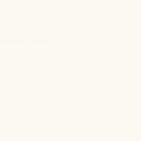
RACUJ Z NAMI
W W DOMU
More