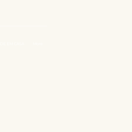
ABALHE CONOSCO
DE EM CASA
More