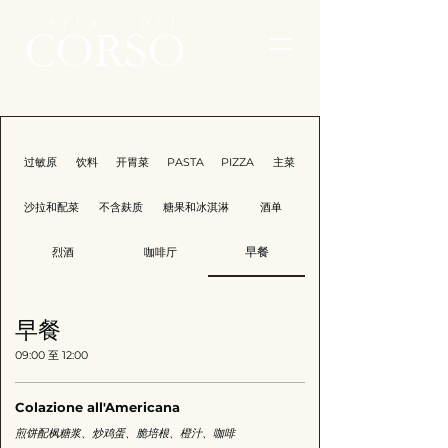
过敏原
饮料
开胃菜
PASTA
PIZZA
主菜
沙拉和配菜
不含麸质
糖果和冰淇淋
酒单
烈酒
咖啡厅
早餐
早餐
09:00 至 12:00
Colazione all'Americana
煎饼配枫糖浆、炒鸡蛋、脆培根、橙汁、咖啡