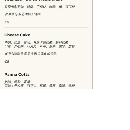
马斯卡彭奶油、鸡蛋、手指饼、咖啡、糖、可可粉
麸质
蛋
牛奶
素食
€8
Cheese Cake
牛奶、奶油、黄油、马斯卡彭奶酪、新鲜奶酪
口味：开心果、巧克力、草莓、浆果、咖啡、焦糖
不含麸质
蛋
牛奶
素食
坚果
€8
Panna Cotta
奶油、明胶、香草
口味：开心果、巧克力、草莓、浆果、咖啡、焦糖
不含麸质
牛奶
猪
€8
Crostata
酥皮蛋糕（面粉、黄油、鸡蛋、柑橘类水果）
口味： 巧克力、浆果、杏子、无花果