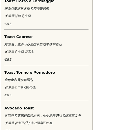
Toast Cotto e Formaggio
烤面包塞满熟火腿和芳蒂娜奶酪
麸质
猪
牛奶
€8.5
Toast Caprese
烤面包，塞满马苏里拉菲奥迪拿铁和番茄
麸质
牛奶
素食
€8.5
Toast Tonno e Pomodoro
金枪鱼和番茄烤面包
麸质
二氧化硫
鱼
€8.5
Avocado Toast
亚麻籽和葵花籽四粒面包，配牛油果奶油和烟熏三文鱼
麸质
大豆
芥末
羽扇豆
鱼