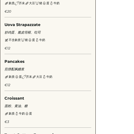
麸质
芥末
大豆
猪
蛋
牛奶
€20
Uova Strapazzate
炒鸡蛋、脆皮培根、吐司
不含麸质
猪
蛋
牛奶
€12
Pancakes
煎饼配枫糖浆
麸质
蛋
芥末
大豆
牛奶
€12
Croissant
面粉、黄油、糖
麸质
牛奶
蛋
€3