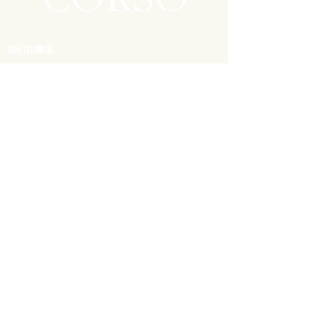
我们在哪里
Vicolo Doria 7, 00186 罗马
预订餐桌
06 6937 8379
info@hederarome.com
仅限 Whatsapp 消息
每日营业
9:00 - 23:00
Hedera - 当代Osteria ©