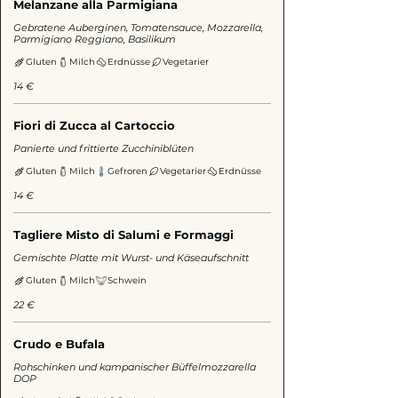
Melanzane alla Parmigiana
Gebratene Auberginen, Tomatensauce, Mozzarella,
Parmigiano Reggiano, Basilikum
Gluten
Milch
Erdnüsse
Vegetarier
14 €
Fiori di Zucca al Cartoccio
Panierte und frittierte Zucchiniblüten
Gluten
Milch
Gefroren
Vegetarier
Erdnüsse
14 €
Tagliere Misto di Salumi e Formaggi
Gemischte Platte mit Wurst- und Käseaufschnitt
Gluten
Milch
Schwein
22 €
Crudo e Bufala
Rohschinken und kampanischer Büffelmozzarella
DOP