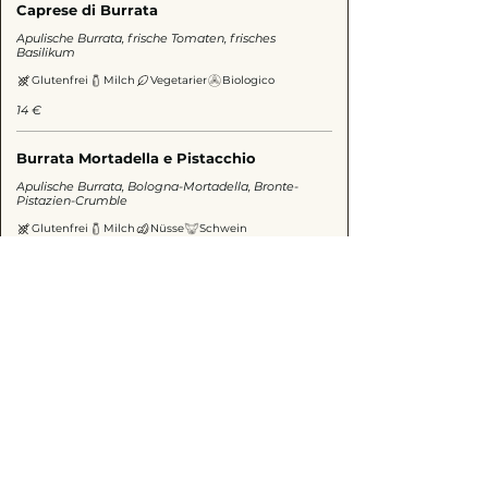
Caprese di Burrata
Apulische Burrata, frische Tomaten, frisches
Basilikum
Glutenfrei
Milch
Vegetarier
Biologico
14 €
Burrata Mortadella e Pistacchio
Apulische Burrata, Bologna-Mortadella, Bronte-
Pistazien-Crumble
Glutenfrei
Milch
Nüsse
Schwein
14 €
Burrata e Tartufo
Apulische Burrata und frische saisonale Trüffelspäne
Glutenfrei
Milch
Biologico
29 €