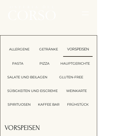
ALLERGENE
GETRÄNKE
VORSPEISEN
PASTA
PIZZA
HAUPTGERICHTE
SALATE UND BEILAGEN
GLUTEN-FREE
SÜßIGKEITEN UND EISCREME
WEINKARTE
SPIRITUOSEN
KAFFEE BAR
FRÜHSTÜCK
VORSPEISEN