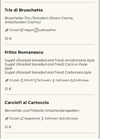
Tris di Bruschette
Bruschette-Trio (Tomaten-Oliven-Creme,
Artischocken-Creme)
Gluten
Vegan
Laktosefrei
10 €
Fritto Romanesco
Supplì (Riceball breaded and fried) Amatriciana style
Supplì (Riceball breaded and fried) Cacio e Pepe
style
Supplì (Riceball breaded and fried) Carbonara style
Gluten
Milch
Schwein
Gefroren
Erdnüsse
12 €
Carciofi al Cartoccio
Bemehlte und frittierte Artischockenspalten
Gluten
Vegetarier
Gefroren
Erdnüsse
12 €