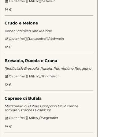
Glutenfrei
Milch
Schwein
14 €
Crudo e Melone
Roher Schinken und Melone
Glutenfrei
Laktosefrei
Schwein
12 €
Bresaola, Rucola e Grana
Rindfleisch-Bresaola, Rucola, Parmigiano Reggiano
Glutenfrei
Milch
Rindfleisch
12 €
Caprese di Bufala
Mozzarella di Bufala Campana DOP, frische
Tomaten, frisches Basilikum
Glutenfrei
Milch
Vegetarier
14 €