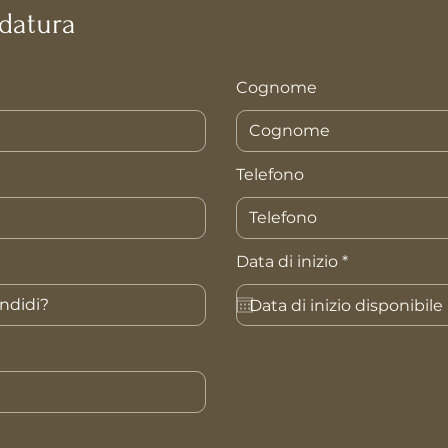
idatura
Cognome
Telefono
r
Data di inizio
*
e
q
u
i
r
e
d