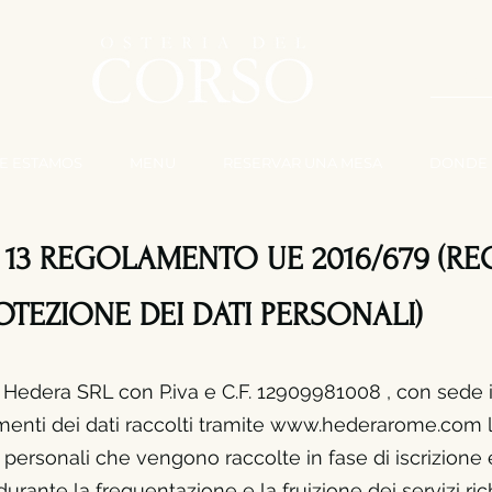
TRAB
E ESTAMOS
MENU
RESERVAR UNA MESA
DONDE 
. 13 REGOLAMENTO UE 2016/679 (
TEZIONE DEI DATI PERSONALI)
à Hedera SRL con P.iva e C.F. 12909981008 , con sede
amenti dei dati raccolti tramite
www.hederarome.com
l
i personali che vengono raccolte in fase di iscrizio
ne 
rante la frequentazione e la fruizione dei servizi rich