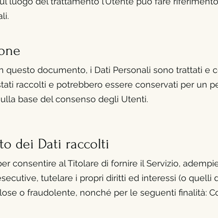
sul luogo del trattamento l’Utente può fare riferimento 
li.
ione
 questo documento, i Dati Personali sono trattati e c
stati raccolti e potrebbero
essere conservati per un pe
sulla base del consenso degli Utenti.
to dei
Dati raccolti
per consentire al Titolare di fornire il Servizio, adempi
ecutive, tutelare i propri diritti ed interessi (o quelli d
lose o fraudolente, nonché per le seguenti finalità: Co