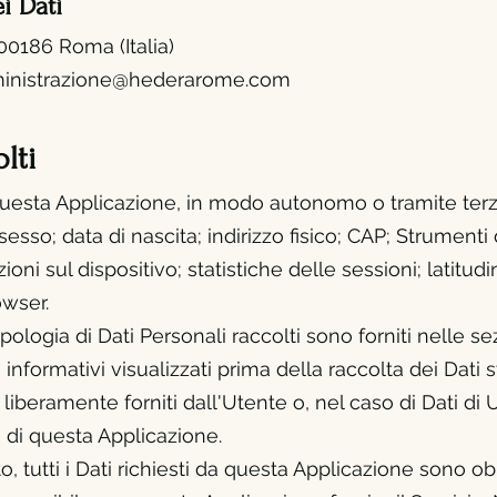
ei D
ati
 00186 Roma (It
alia)
inistrazione@hederarome.com
lti
a questa Applicazione, in modo autonomo o
tramite terz
so; data di nascita; indirizzo fisico; CAP; Strumenti d
oni sul dispositivo; statistiche delle sessioni; latitudi
owser.
pologia di Dati Personali raccolti sono forniti nelle s
 informativi visualizzati prima della raccolta dei Dati s
iberamente forniti dall'Utente o, nel caso di Dati di Ut
di questa Applicazione.
tutti i Dati richiesti da questa Applicazione sono obbli