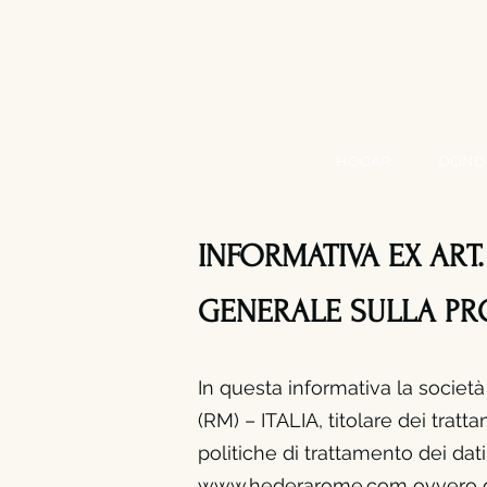
HOGAR
DOND
INFORMATIVA EX ART
GENERALE SULLA PRO
In questa informativa la societ
(RM) – ITALIA, titolare dei tratt
politiche di trattamento dei dat
www.hederarome.com
ovvero du