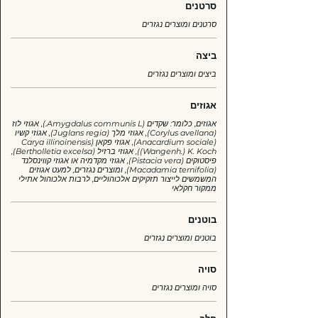
סרטנים
סרטנים ומוצרים נגזרים
ביצה
ביצים ומוצרים נגזרים
אגוזים
אגוזים, כלומר: שקדים (Amygdalus communis L.), אגוזי לוז
(Corylus avellana), אגוזי מלך (Juglans regia), אגוזי קשיו
(Anacardium sociale), אגוזי פקאן (Carya illinoinensis
(Wangenh.) K. Koch), אגוזי ברזיל (Bertholletia excelsa),
פיסטוקים (Pistacia vera), אגוזי מקדמיה או אגוזי קווינסלנד
(Macadamia ternifolia), ומוצרים נגזרים, למעט אגוזים
המשמשים לייצור תזקיקים אלכוהוליים, לרבות אלכוהול אתילי
ממקור חקלאי
בוטנים
בוטנים ומוצרים נגזרים
סויה
סויה ומוצרים נגזרים