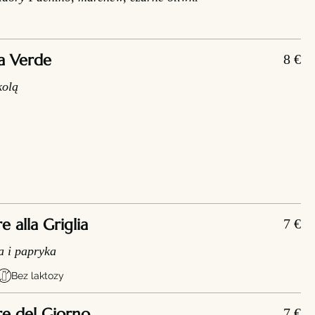
a Verde
8 €
kolą
alla Griglia
7 €
a i papryka
Bez laktozy
e del Giorno
7 €