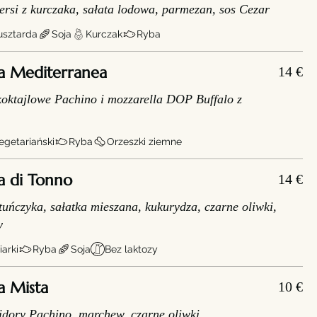
ersi z kurczaka, sałata lodowa, parmezan, sos Cezar
sztarda
Soja
Kurczak
Ryba
a Mediterranea
14 €
 koktajlowe Pachino i mozzarella DOP Buffalo z
getariański
Ryba
Orzeszki ziemne
a di Tonno
14 €
uńczyka, sałatka mieszana, kukurydza, czarne oliwki,
y
arki
Ryba
Soja
Bez laktozy
a Mista
10 €
idory Pachino, marchew, czarne oliwki