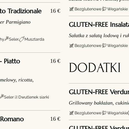
Bezglutenowe
Wegańskie
to Tradizionale
16 €
ser Parmigiano
GLUTEN-FREE Insalat
Sałatka z sałatą lodową i ru
hy
Seler
Musztarda
Bezglutenowe
Wegańskie
 Piatto
16 €
DODATKI
melowy, ricotta,
GLUTEN-FREE Verdure 
Seler
Dwutlenek siarki
Grillowany bakłażan, cukini
Bezglutenowe
Wegańskie
e Romano
16 €
GLUTEN-FREE Verdur