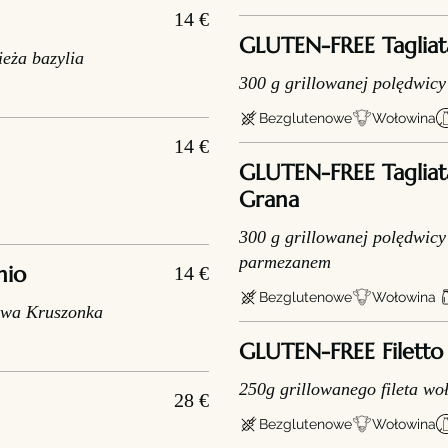
14 €
GLUTEN-FREE Tagliat
eża bazylia
300 g grillowanej polędwic
Bezglutenowe
Wołowina
14 €
GLUTEN-FREE Tagliat
Grana
300 g grillowanej polędwicy
parmezanem
hio
14 €
Bezglutenowe
Wołowina
jowa Kruszonka
GLUTEN-FREE Filetto
250g grillowanego fileta w
28 €
Bezglutenowe
Wołowina