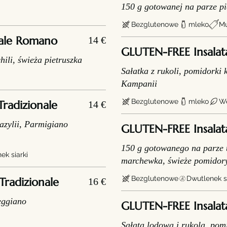
150 g gotowanej na parze pi
Bezglutenowe
mleko
Mu
o Tradizionale Romano
14 €
GLUTEN-FREE Insalat
ili, świeża pietruszka
Sałatka z rukoli, pomidorki
Kampanii
Bezglutenowe
mleko
We
Tradizionale
14 €
azylii, Parmigiano
GLUTEN-FREE Insalat
150 g gotowanego na parze t
ek siarki
marchewka, świeże pomidor
Bezglutenowe
Dwutlenek si
Tradizionale
16 €
eggiano
GLUTEN-FREE Insalat
Sałata lodowa i rukola, pom