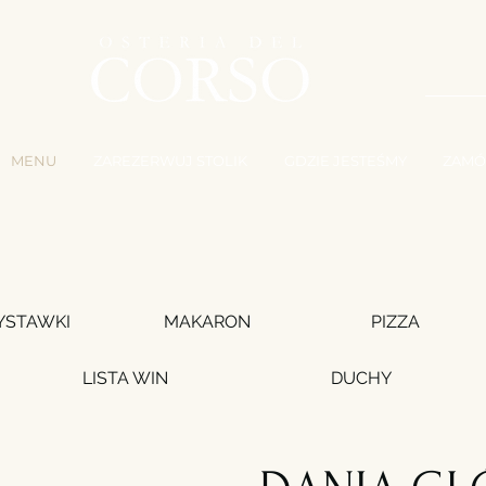
P
MENU
ZAREZERWUJ STOLIK
GDZIE JESTEŚMY
ZAMÓ
YSTAWKI
MAKARON
PIZZA
LISTA WIN
DUCHY