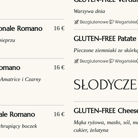
Warzywa dnia
Bezglutenowe
Wegańskie
ionale Romano
16 €
GLUTEN-FREE Patate 
pieprzu
Pieczone ziemniaki ze skór
Bezglutenowe
Wegańskie
 Romano
16 €
Amatrice i Czarny
SŁODYCZE
GLUTEN-FREE Chees
nale Romano
16 €
Mąka ryżowa, masło, sól, ma
chrupiący boczek
cukier, żelatyna