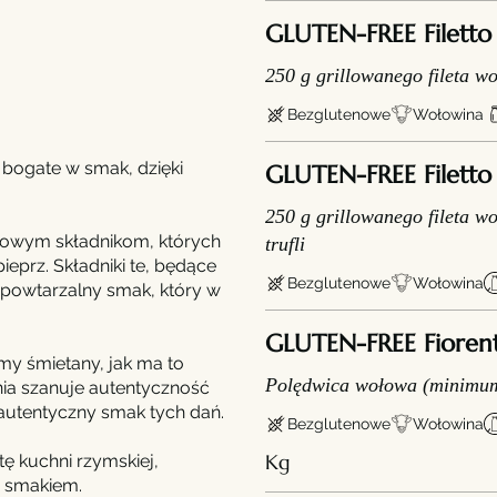
GLUTEN-FREE Filetto 
250 g grillowanego fileta w
Bezglutenowe
Wołowina
bogate w smak, dzięki
GLUTEN-FREE Filetto 
250 g grillowanego fileta w
owym składnikom, których
trufli
eprz. Składniki te, będące
Bezglutenowe
Wołowina
epowtarzalny smak, który w
GLUTEN-FREE Fioren
my śmietany, jak ma to
Polędwica wołowa (minimum
nia szanuje autentyczność
 autentyczny smak tych dań.
Bezglutenowe
Wołowina
Kg
ę kuchni rzymskiej,
 i smakiem.