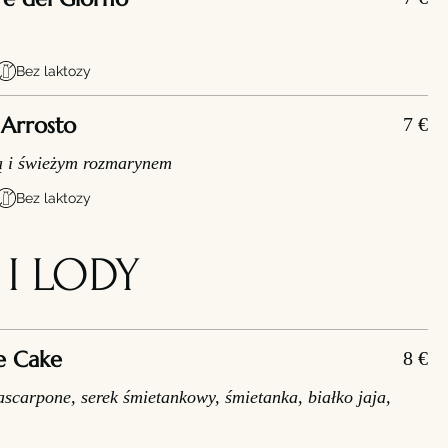
Bez laktozy
Arrosto
7 €
ką i świeżym rozmarynem
Bez laktozy
 I LODY
e Cake
8 €
scarpone, serek śmietankowy, śmietanka, białko jaja,