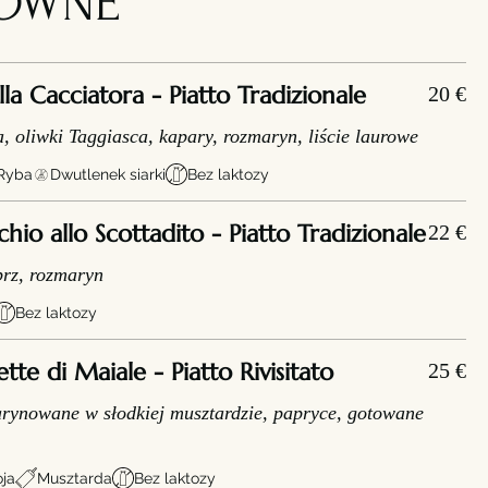
ŁÓWNE
a Cacciatora - Piatto Tradizionale
20 €
a, oliwki Taggiasca, kapary, rozmaryn, liście laurowe
Ryba
Dwutlenek siarki
Bez laktozy
o allo Scottadito - Piatto Tradizionale
22 €
prz, rozmaryn
Bez laktozy
e di Maiale - Piatto Rivisitato
25 €
ynowane w słodkiej musztardzie, papryce, gotowane
ja
Musztarda
Bez laktozy