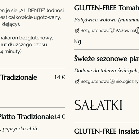
GLUTEN-FREE Tomah
je się „AL DENTE” (odnosi
jest całkowicie ugotowany,
Polędwica wołowa (minimum
klejący).
Bezglutenowe
Wołowina
makaron bezglutenowy,
Kg
nut dłuższego czasu
4 minuty).
Świeże sezonowe płatk
Dodane do talerza świeżych,
Tradizionale
14 €
Bezglutenowe
Biologiczny
SAŁATKI
iatto Tradizionale
14 €
 papryczka chili,
GLUTEN-FREE Insalata