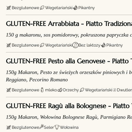
Bezglutenowe
Wegetariański
Pikantny
GLUTEN-FREE Arrabbiata - Piatt
150 g makaronu, sos pomidorowy, pokruszona papryczka ch
Bezglutenowe
Wegetariański
Bez laktozy
Pikantny
GLUTEN-FREE Pesto alla Genovese - Piatto 
150g Makaron, Pesto ze świeżych orzeszków piniowych i b
Reggiano, Pecorino Romano
Bezglutenowe
mleko
Orzechy
Wegetariański
Dwutlen
GLUTEN-FREE Ragù alla Bolognese - Piatto 
150g Makaron, Wołowina Bolognese Ragù, Parmigiano R
Bezglutenowe
Seler
Wołowina