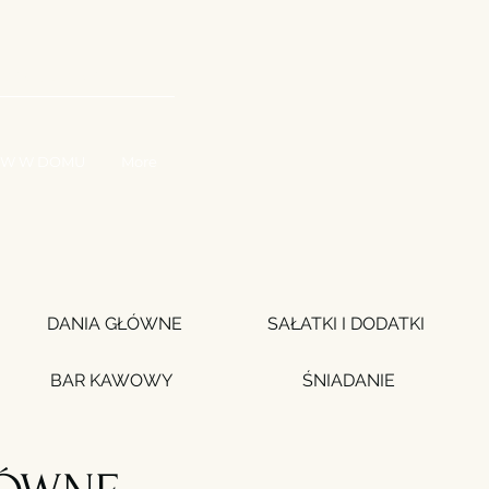
RACUJ Z NAMI
W W DOMU
More
DANIA GŁÓWNE
SAŁATKI I DODATKI
BAR KAWOWY
ŚNIADANIE