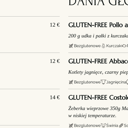
DANIA G
GLUTEN-FREE Pollo all
12 €
200 g udka i pałki z kurczak
Bezglutenowe
Kurczak
GLUTEN-FREE Abbacchi
12 €
Kotlety jagnięce, czarny pie
Bezglutenowe
Jagnięcina
GLUTEN-FREE Costolett
14 €
Żeberka wieprzowe 350g Mar
w niskiej temperaturze.
Bezglutenowe
Świnia
So