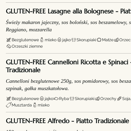
GLUTEN-FREE Lasagne alla Bolognese - Piat
Świeży makaron jajeczny, sos boloński, sos beszamelowy, 
Reggiano, mozzarella
Bezglutenowe
mleko
jajko
Skorupiaki
Małże
Orzec
Orzeszki ziemne
GLUTEN-FREE Cannelloni Ricotta e Spinaci -
Tradizionale
Cannelloni bezglutenowe 250g, sos pomidorowy, sos besza
szpinak, gałka muszkatołowa.
Bezglutenowe
jajko
Ryba
Skorupiaki
Orzechy
Soja
Musztarda
mleko
GLUTEN-FREE Alfredo - Piatto Tradizional