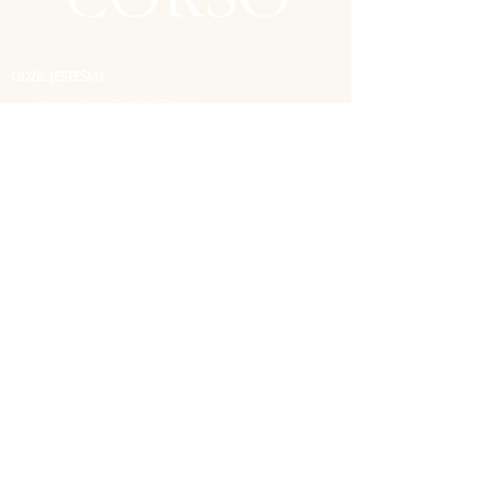
GDZIE JESTEŚMY
Vicolo Doria 7, 00186 Rzym
ZAREZERWUJ STOLIK
06 6937 8379
info@hederarome.com
TYLKO wiadomości WhatsApp
OTWARTE CODZIENNIE
9:00 - 23:00
Hedera - Współczesna Osteria 2024 © Palazzo Doria Roma