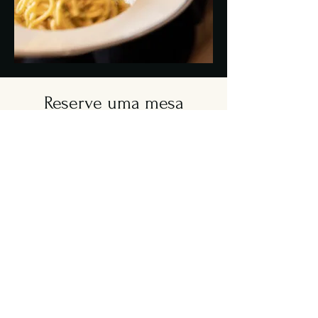
Reserve uma mesa
Selecione seus dados e faremos o
possível para escolher os melhores
assentos para você.
Tamanho do grupo
2 pessoas
Data
Horário