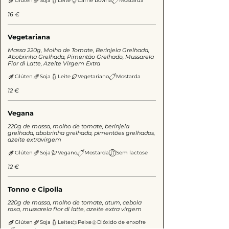
Glúten
Soja
Leite
Carne bovina
Mostarda
16 €
Vegetariana
Massa 220g, Molho de Tomate, Berinjela Grelhada,
Abobrinha Grelhada, Pimentão Grelhado, Mussarela
Fior di Latte, Azeite Virgem Extra
Glúten
Soja
Leite
Vegetariano
Mostarda
12 €
Vegana
220g de massa, molho de tomate, berinjela
grelhada, abobrinha grelhada, pimentões grelhados,
azeite extravirgem
Glúten
Soja
Vegano
Mostarda
Sem lactose
12 €
Tonno e Cipolla
220g de massa, molho de tomate, atum, cebola
roxa, mussarela fior di latte, azeite extra virgem
Glúten
Soja
Leite
Peixe
Dióxido de enxofre