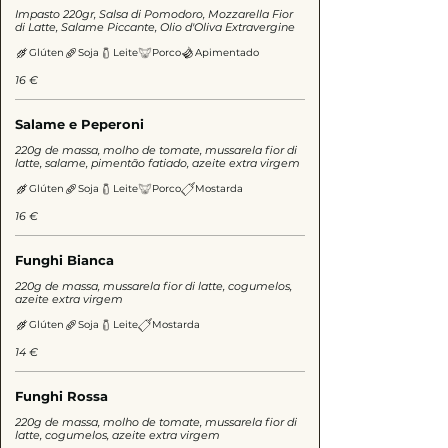
Impasto 220gr, Salsa di Pomodoro, Mozzarella Fior
di Latte, Salame Piccante, Olio d'Oliva Extravergine
Glúten
Soja
Leite
Porco
Apimentado
16 €
Salame e Peperoni
220g de massa, molho de tomate, mussarela fior di
latte, salame, pimentão fatiado, azeite extra virgem
Glúten
Soja
Leite
Porco
Mostarda
16 €
Funghi Bianca
220g de massa, mussarela fior di latte, cogumelos,
azeite extra virgem
Glúten
Soja
Leite
Mostarda
14 €
Funghi Rossa
220g de massa, molho de tomate, mussarela fior di
latte, cogumelos, azeite extra virgem