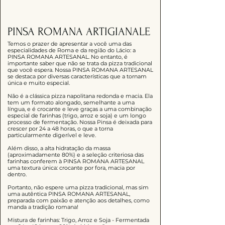
PINSA ROMANA ARTIGIANALE
Temos o prazer de apresentar a você uma das
especialidades de Roma e da região do Lácio: a
PINSA ROMANA ARTESANAL. No entanto, é
importante saber que não se trata da pizza tradicional
que você espera. Nossa PINSA ROMANA ARTESANAL
se destaca por diversas características que a tornam
única e muito especial.
Não é a clássica pizza napolitana redonda e macia. Ela
tem um formato alongado, semelhante a uma
língua, e é crocante e leve graças a uma combinação
especial de farinhas (trigo, arroz e soja) e um longo
processo de fermentação. Nossa Pinsa é deixada para
crescer por 24 a 48 horas, o que a torna
particularmente digerível e leve.
Além disso, a alta hidratação da massa
(aproximadamente 80%) e a seleção criteriosa das
farinhas conferem à PINSA ROMANA ARTESANAL
uma textura única: crocante por fora, macia por
dentro.
Portanto, não espere uma pizza tradicional, mas sim
uma autêntica PINSA ROMANA ARTESANAL,
preparada com paixão e atenção aos detalhes, como
manda a tradição romana!
Mistura de farinhas: Trigo, Arroz e Soja - Fermentada