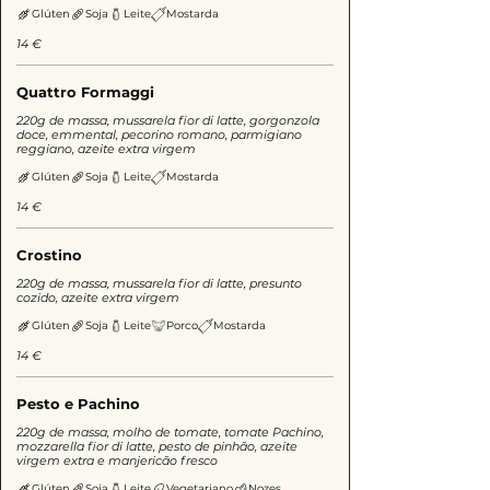
Glúten
Soja
Leite
Mostarda
14 €
Quattro Formaggi
220g de massa, mussarela fior di latte, gorgonzola
doce, emmental, pecorino romano, parmigiano
reggiano, azeite extra virgem
Glúten
Soja
Leite
Mostarda
14 €
Crostino
220g de massa, mussarela fior di latte, presunto
cozido, azeite extra virgem
Glúten
Soja
Leite
Porco
Mostarda
14 €
Pesto e Pachino
220g de massa, molho de tomate, tomate Pachino,
mozzarella fior di latte, pesto de pinhão, azeite
virgem extra e manjericão fresco
Glúten
Soja
Leite
Vegetariano
Nozes