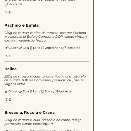
Mostarda
14 €
Pachino e Bufala
220g de massa, molho de tomate, tomate Pachino,
Mozzarella di Bufala Campana DOP, azeite virgem
extra e manjericão fresco
Glúten
Soja
Leite
Vegetariano
Mostarda
14 €
Italica
220g de massa, rúcula, tomate Pachino, mussarela
de búfala DOP da Campânia, presunto cru, azeite
virgem extra
Glúten
Soja
Leite
Porco
Mostarda
16 €
Bresaola, Rucola e Grana
220g de massa, rúcula, bresaola de carne, queijo
parmesão, azeite extravirgem