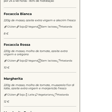
por 24 a 48 horas - 80% de hidratação
Focaccia Bianca
220g de massa, azeite extra virgem e alecrim fresco
Glúten
Soja
Vegano
Sem lactose
Mostarda
8 €
Focaccia Rossa
220g de massa, molho de tomate, azeite extra
virgem e orégano
Glúten
Soja
Vegano
Sem lactose
Mostarda
10 €
Margherita
220g de massa, molho de tomate, mussarela fior di
latte, azeite extra virgem e manjericão fresco
Glúten
Soja
Leite
Vegetariano
Mostarda
12 €