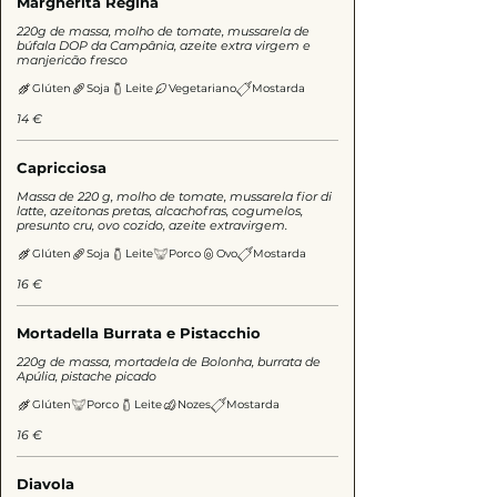
Margherita Regina
220g de massa, molho de tomate, mussarela de
búfala DOP da Campânia, azeite extra virgem e
manjericão fresco
Glúten
Soja
Leite
Vegetariano
Mostarda
14 €
Capricciosa
Massa de 220 g, molho de tomate, mussarela fior di
latte, azeitonas pretas, alcachofras, cogumelos,
presunto cru, ovo cozido, azeite extravirgem.
Glúten
Soja
Leite
Porco
Ovo
Mostarda
16 €
Mortadella Burrata e Pistacchio
220g de massa, mortadela de Bolonha, burrata de
Apúlia, pistache picado
Glúten
Porco
Leite
Nozes
Mostarda
16 €
Diavola