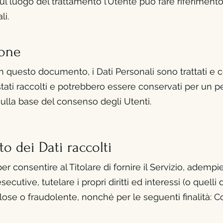
sul luogo del trattamento l’Utente può fare riferimento 
li.
ione
 questo documento, i Dati Personali sono trattati e c
stati raccolti e potrebbero
essere conservati per un pe
sulla base del consenso degli Utenti.
to dei
Dati raccolti
per consentire al Titolare di fornire il Servizio, adempi
ecutive, tutelare i propri diritti ed interessi (o quelli d
lose o fraudolente, nonché per le seguenti finalità: Co