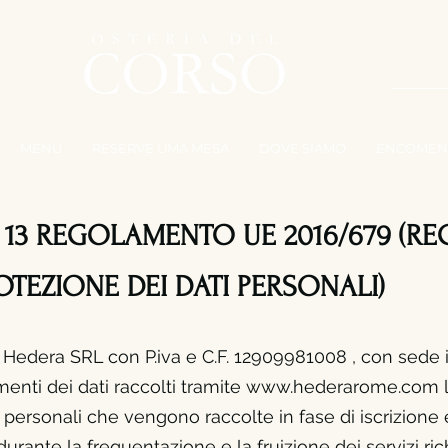
TR
MENU
RESERVE UMA MESA
DOVE SIAMO
ENCOMEN
. 13 REGOLAMENTO UE 2016/679 (
TEZIONE DEI DATI PERSONALI)
à Hedera SRL con P.iva e C.F. 12909981008 , con sede
amenti dei dati raccolti tramite
www.hederarome.com
l
i personali che vengono raccolte in fase di iscrizio
ne 
rante la frequentazione e la fruizione dei servizi rich