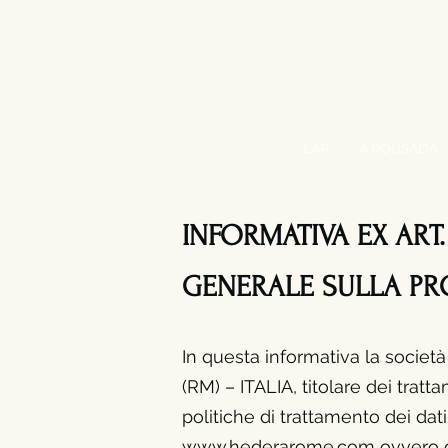
LAR
A POUSADA
INFORMATIVA EX ART
GENERALE SULLA PRO
In questa informativa la societ
(RM) – ITALIA, titolare dei tratt
politiche di trattamento dei dat
www.hederarome.com
ovvero du