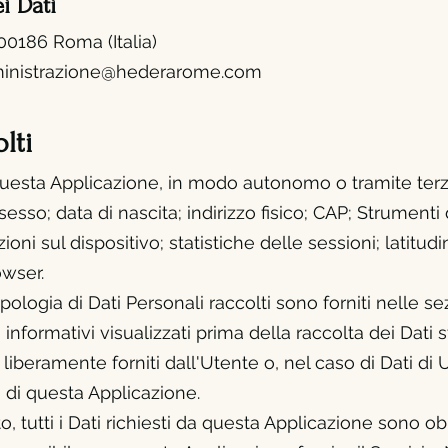
ei D
ati
 00186 Roma (It
alia)
inistrazione@hederarome.com
lti
a questa Applicazione, in modo autonomo o
tramite terz
so; data di nascita; indirizzo fisico; CAP; Strumenti d
oni sul dispositivo; statistiche delle sessioni; latitudi
owser.
pologia di Dati Personali raccolti sono forniti nelle s
 informativi visualizzati prima della raccolta dei Dati s
iberamente forniti dall'Utente o, nel caso di Dati di Ut
di questa Applicazione.
tutti i Dati richiesti da questa Applicazione sono obbli