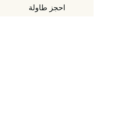
احجز طاولة
حدد تفاصيلك وسنحاول الحصول على أفضل
المقاعد لك.
حجم الحفلة
2 من الضيوف
التاريخ
الوقت
العثور على طاولة