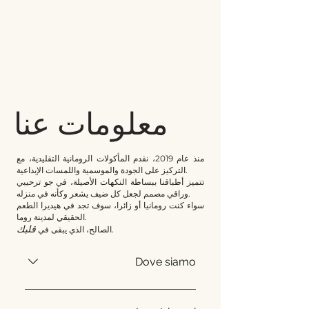
احجز طاولة
معلومات عنا
منذ عام 2019، نقدم المأكولات الرومانية التقليدية، مع
التركيز على الجودة والموسمية واللمسات الإبداعية.
تتميز أطباقنا ببساطة النكهات الأصيلة، في جو ترحيبي
وراقي مصمم لجعل كل ضيف يشعر وكأنه في منزله.
سواء كنت رومانيا أو زائرا، سوف تجد في هيديرا الطعم
الحقيقي لمدينة روما.
قلبك.
الصالح، الذي يبقى في
Dove siamo
Ci troviamo nel cuore di Roma, a