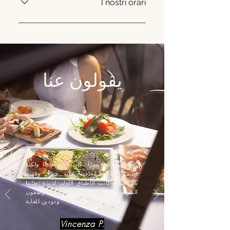
due passi da Piazza Venezia in
I nostri orari
Vicolo Doria, 7, 00186 Roma RM
Siamo aperti dal Lunedì alla
Domenica dalle ore 9:00 alle ore
23:00
يقولون عنا
كان الانتظار قصيرًا. كان الجو هادئًا ولكنه
لطيف للغاية، مُحافظ عليه جيدًا، ومُهتم
بالتفاصيل. كانت الأطباق الأولى لذيذة (طلبنا
الكاربونارا والجريسيا). كان الموظفون
ودودين للغاية.
Vincenza P.