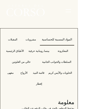
المواد المسببة للحساسية
مشروبات
المقبلات
المعكرونة
بينسا رومانية حرفية
الأطباق الرئيسية
السلطات والجوانب الجانبية
خالي من الغلوتين
الحلويات والآيس كريم
قائمة النبيذ
الأرواح
مقهى
إفطار
معلومة
يحتفظ المطعم بالحق في طلب الدفع عند الطلب.