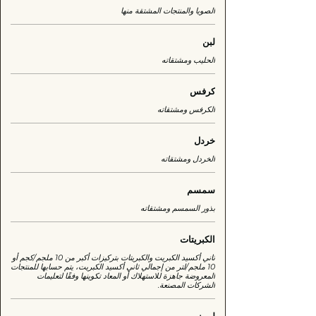
الصويا والمنتجات المشتقة منها
لبن
الحليب ومشتقاته
كرفس
الكرفس ومشتقاته
خردل
الخردل ومشتقاته
سمسم
بذور السمسم ومشتقاته
الكبريتات
ثاني أكسيد الكبريت والكبريتات بتركيزات أكبر من 10 ملجم/كجم أو
10 ملجم/لتر من إجمالي ثاني أكسيد الكبريت، يتم حسابها للمنتجات
المعروضة جاهزة للاستهلاك أو المعاد تكوينها وفقًا لتعليمات
الشركات المصنعة.