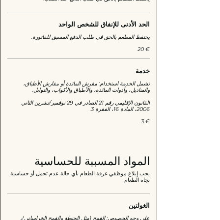
الحد الأدنى للإنفاق للشخص الواحد
يحتفظ المطعم بالحق في طلب الدفع المسبق للفاتورة.
‏20 €
خدمة
تشمل الخدمة استخدام: مفرش المائدة أو مفارش الأطباق،
القانون الإقليمي رقم 21 الصادر في 29 نوفمبر/تشرين الثاني
2006، المادة 16، الفقرة 3.
‏3 €
المواد المسببة للحساسية
يجب إبلاغ موظفي غرفة الطعام بأي حالة عدم تحمل أو حساسية
تجاه الطعام
الغولتين
على وجه الخصوص: القمح (مثل الحنطة والقمح الخراساني)،