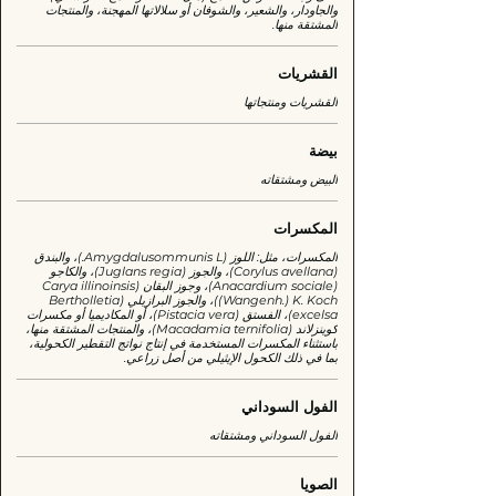
والجاودار، والشعير، والشوفان أو سلالاتها المهجنة، والمنتجات
المشتقة منها.
القشريات
القشريات ومنتجاتها
بيضة
البيض ومشتقاته
المكسرات
المكسرات، مثل: اللوز (Amygdalusommunis L.)، والبندق
(Corylus avellana)، والجوز (Juglans regia)، والكاجو
(Anacardium sociale)، وجوز البقان (Carya illinoinsis
(Wangenh.) K. Koch)، والجوز البرازيلي (Bertholletia
excelsa)، الفستق (Pistacia vera)، أو المكاديميا أو مكسرات
كوينزلاند (Macadamia ternifolia)، والمنتجات المشتقة منها،
باستثناء المكسرات المستخدمة في إنتاج نواتج التقطير الكحولية،
بما في ذلك الكحول الإيثيلي من أصل زراعي.
الفول السوداني
الفول السوداني ومشتقاته
الصويا